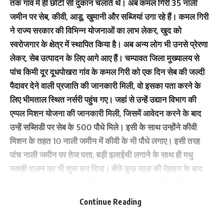
तक गांव में ही छोटी सी दुकान चलाते थे। अब कमल गिरी 35 नाली
जमीन पर सेब, कीवी, आडू, खुमानी और सब्जियां उगा रहे हैं। कमल गिरी
ने राज्य सरकार की विभिन्न योजनाओं का लाभ लेकर, खुद को
स्वरोजगार के क्षेत्र में स्थापित किया है। अब अन्य लोग भी उनसे प्रेरणा
लेकर, सेब उत्पादन के लिए आगे आए हैं। चम्पावत जिला मुख्यालय से
पांच किमी दूर दूधपोखरा गांव के कमल गिरी को एक दिन सेब की जल्दी
पैदावर देने वाली प्रजाति की जानकारी मिली, वो इसका पता करने के
लिए भीमताल स्थित नर्सरी पहुंच गए। जहां से उन्हें उद्यान विभाग की
एप्पल मिशन योजना की जानकारी मिली, जिसमें आवेदन करने के बाद
उन्हें सब्सिडी पर सेब के 500 पौधे मिले। इसी के साथ उन्होंने कीवी
मिशन के तहत 10 नाली जमीन में कीवी के भी पौधे लगाए। इसी तरह
पांच नाली जमीन पर तेज पत्ता, बड़ी इलाईची लगाने के साथ ही मधु
मक्खी पालन का भी शुरू कर दिया। बीते कुछ साल की मेहतन के बाद
उनके पास अब कुल 35 नाली का उद्यान हो चुका है। जिसमें वो
पॉलीहाउस के जरिए सब्जियां भी लगा रहे हैं। सहायक गतिविधि के रूप में
Continue Reading
मधुमक्खी पालन, मशरूम उत्पादन भी शुरू कर चुके हैं।