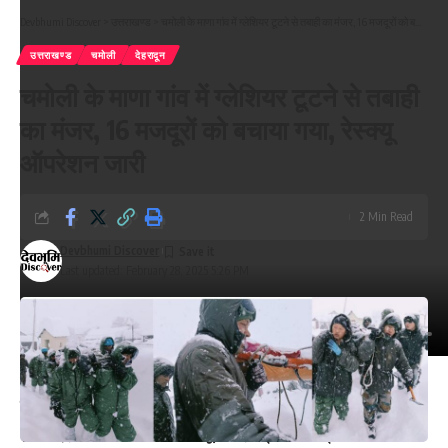
Devbhumi Discover
>
उत्तराखण्ड
>
चमोली के माणा गांव में ग्लेशियर टूटने से तबाही का मंजर, 16 मजदूरों को बचाया गया, रेस्क्यू ऑपरेशन जारी
उत्तराखण्ड
चमोली
देहरादून
चमोली के माणा गांव में ग्लेशियर टूटने से तबाही
का मंजर, 16 मजदूरों को बचाया गया, रेस्क्यू
ऑपरेशन जारी
2 Min Read
Devbhumi Discover
Last updated: February 28, 2025 5:26 PM
आपको बता दे कि इन दोनों महत्वाकांक्षी परियोजनाओं के निर्माण की
समय सीमा 4 से 6 साल है। आर्थिक मामलों की कैबिनेट समिति
(सीसीईए) के निर्णयों की घोषणा सूचना एवं प्रसारण मंत्री अश्विनी वैष्णव