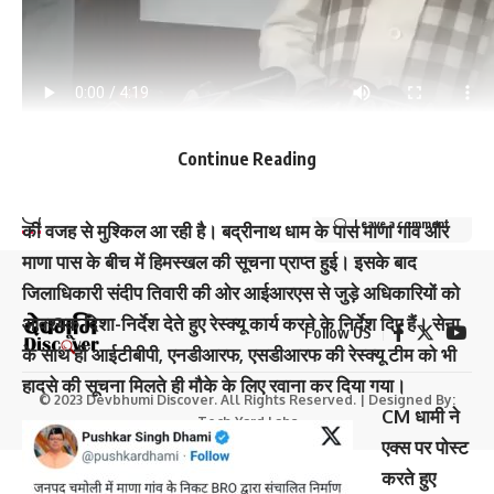
निष्कासितों पर सियासत, BJP ने जताई जीत की हैट्रिक की उम्मीद
अवैध कसीनो पर छापा, 10 डांसर समेत 35 गिरफ्तार
हवालात में PRD जवान की मौत, थानाध्यक्ष समेत 4 पर कार्रवाई
Facebook
Continue Reading
CM धामी ने बताया कि रेस्क्यू ऑपरेशन लगातार जारी है। यहां सेना और
ITBP के जवान लगातार ऑपरेशन में जुटे हुए हैं। हालांकि खराब मौसम
Leave a comment
की वजह से मुश्किल आ रही है। बद्रीनाथ धाम के पास माणा गांव और
माणा पास के बीच में हिमस्खल की सूचना प्राप्त हुई। इसके बाद
जिलाधिकारी संदीप तिवारी की ओर आईआरएस से जुड़े अधिकारियों को
आवश्यक दिशा-निर्देश देते हुए रेस्क्यू कार्य करने के निर्देश दिए हैं। सेना
Follow US
के साथ ही आईटीबीपी, एनडीआरफ, एसडीआरफ की रेस्क्यू टीम को भी
हादसे की सूचना मिलते ही मौके के लिए रवाना कर दिया गया।
© 2023 Devbhumi Discover. All Rights Reserved. | Designed By:
CM धामी ने
Tech Yard Labs
एक्स पर पोस्ट
करते हुए