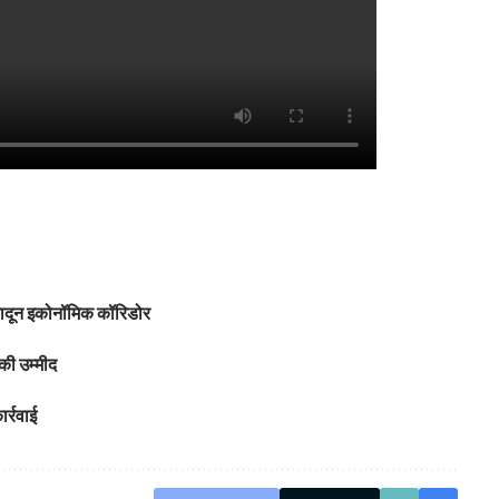
हरादून इकोनॉमिक कॉरिडोर
की उम्मीद
र्रवाई