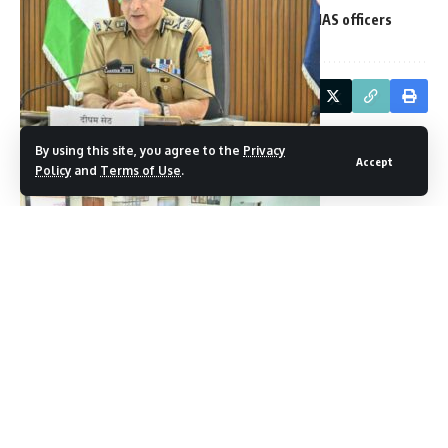
issued important lists
the government
These IAS officers
Facebook
By using this site, you agree to the
Privacy
Accept
Policy
and
Terms of Use
.
Leave a comment
बैठक में डीजीपी महोदय ने निर्देशित किया कि *कांवड़ मेला एक विशाल
धार्मिक आयोजन है, जिसकी शांति, सुरक्षा और सुव्यवस्थित संचालन
उत्तराखंड पुलिस की प्राथमिकता है।*
पुलिस महानिदेशक महोदय द्वारा गोष्ठी में निम्न दिशा-निर्देश दिए गए :