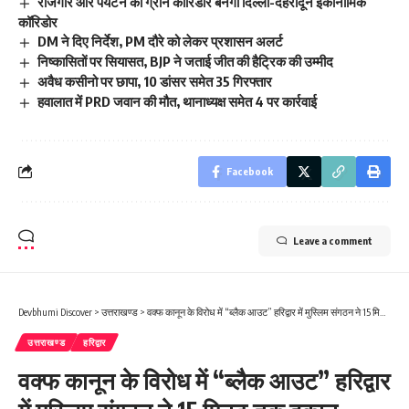
रोजगार और पर्यटन का ग्रीन कॉरिडोर बनेगा दिल्ली-देहरादून इकोनॉमिक
कॉरिडोर
DM ने दिए निर्देश, PM दौरे को लेकर प्रशासन अलर्ट
निष्कासितों पर सियासत, BJP ने जताई जीत की हैट्रिक की उम्मीद
अवैध कसीनो पर छापा, 10 डांसर समेत 35 गिरफ्तार
हवालात में PRD जवान की मौत, थानाध्यक्ष समेत 4 पर कार्रवाई
Facebook
Leave a comment
Devbhumi Discover
>
उत्तराखण्ड
>
वक्फ कानून के विरोध में “ब्लैक आउट” हरिद्वार में मुस्लिम संगठन ने 15 मिनट तक दुकान, कार्यालय और व्यवसायिक केंद्रों की लाइटें बंद कर जताया विरोध
उत्तराखण्ड
हरिद्वार
वक्फ कानून के विरोध में “ब्लैक आउट” हरिद्वार