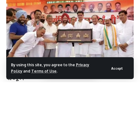
DM ने दिए निर्देश, PM दौरे को लेकर प्रशासन अलर्ट
निष्कासितों पर सियासत, BJP ने जताई जीत की हैट्रिक की उम्मीद
अवैध कसीनो पर छापा, 10 डांसर समेत 35 गिरफ्तार
हवालात में PRD जवान की मौत, थानाध्यक्ष समेत 4 पर कार्रवाई
Facebook
By using this site, you agree to the
Privacy
Accept
Policy
and
Terms of Use
.
Leave a comment
देहरादून।
ख़बर देहरादून से है जहां प्रदेश कांग्रेस द्वारा आज देहरादून के रेंजर्स
कालेज ग्राउंड में आयोजित संविधान बचाओ रैली में जहां एक ओर हजारों
की संख्या में कार्यकर्ताओं का हुजूम उमड़ा तो वहीं दूसरी ओर कांग्रेस के
सभी छत्रपों ने मंच पर एक साथ आ कर एकजुटता प्रदर्शित की व सभी
ने कार्यकर्ताओं में आगामी विधानसभा चुनावों के लिए जोश भरा। प्रदेश
अध्यक्ष करण माहरा की अध्यक्षता में संपन्न हुई इस रैली में पूर्व मुख्यमंत्री
हरिश रावत, नेता प्रतिपक्ष यशपाल आर्य,पूर्व अध्यक्ष प्रीतम सिंह व पूर्व