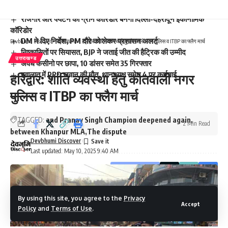
रोजगार और पर्यटन का ग्रीन कॉरिडोर बनेगा दिल्ली-देहरादून इकोनॉमिक
कॉरिडोर
DM ने दिए निर्देश, PM दौरे को लेकर प्रशासन अलर्ट
Devbhumi Discover
>
उत्तराखण्ड
>
हरिद्वार: शांति व्यवस्था हेतु कोतवाली नगर पुलिस व ITBP का फ्लैग मार्च
निष्कासितों पर सियासत, BJP ने जताई जीत की हैट्रिक की उम्मीद
उत्तराखण्ड
अवैध कसीनो पर छापा, 10 डांसर समेत 35 गिरफ्तार
हवालात में PRD जवान की मौत, थानाध्यक्ष समेत 4 पर कार्रवाई
हरिद्वार: शांति व्यवस्था हेतु कोतवाली नगर
पुलिस व ITBP का फ्लैग मार्च
TAGGED:
and Pranav Singh Champion deepened again
2 Min Read
between Khanpur MLA
The dispute
Devbhumi Discover
Last updated: May 10, 2025 9:40 AM
Facebook
By using this site, you agree to the
Privacy
Accept
Policy
and
Terms of Use
.
Leave a comment