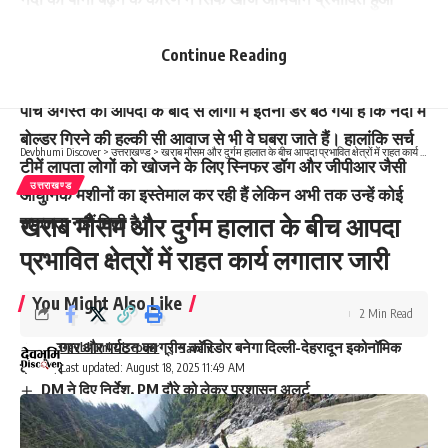
बल्कि बीआरओ की बनाई गई सड़क को भी नुकसान पहुंचा। जलस्तर में
बार-बार वृद्धि होने से स्थानीय लोगों में भय का माहौल बना हुआ है।
Continue Reading
पांच अगस्त की आपदा के बाद से लोगों में इतना डर बैठ गया है कि नदी में
बोल्डर गिरने की हल्की सी आवाज से भी वे घबरा जाते हैं। हालांकि सर्च
Devbhumi Discover
>
उत्तराखण्ड
>
खराब मौसम और दुर्गम हालात के बीच आपदा प्रभावित क्षेत्रों में राहत कार्य लगातार जारी
टीमें लापता लोगों को खोजने के लिए स्निफर डॉग और जीपीआर जैसी
उत्तराखण्ड
आधुनिक मशीनों का इस्तेमाल कर रही हैं लेकिन अभी तक उन्हें कोई
खराब मौसम और दुर्गम हालात के बीच आपदा
सफलता नहीं मिली है।
प्रभावित क्षेत्रों में राहत कार्य लगातार जारी
You Might Also Like
2 Min Read
रोजगार और पर्यटन का ग्रीन कॉरिडोर बनेगा दिल्ली-देहरादून इकोनॉमिक
Devbhumi Discover
कॉरिडोर
Last updated: August 18, 2025 11:49 AM
DM ने दिए निर्देश, PM दौरे को लेकर प्रशासन अलर्ट
निष्कासितों पर सियासत, BJP ने जताई जीत की हैट्रिक की उम्मीद
अवैध कसीनो पर छापा, 10 डांसर समेत 35 गिरफ्तार