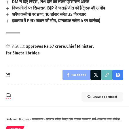
DM ने दिए निर्देश, PM दौरे को लेकर प्रशासन अलर्ट
निष्कासितों पर सियासत, BJP ने जताई जीत की हैट्रिक की उम्मीद
अवैध कसीनो पर छापा, 10 डांसर समेत 35 गिरफ्तार
हवालात में PRD जवान की मौत, थानाध्यक्ष समेत 4 पर कार्रवाई
TAGGED:
approves Rs 57 crore
Chief Minister
for Singtali bridge
Facebook
Leave a comment
Devbhumi Discover
>
उत्तराखण्ड
>
लगातार बारिश से बढ़ा खीर गंगा का जलस्तर, सर्च ऑपरेशन रुका, लोगों में फिर दिखा खौफ
उत्तराखण्ड