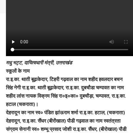
Tech Yard Labs
मधु भट्ट, दायित्वधारी मंत्री, उत्तराखंड
स्कूलों के नाम
रा.इ.का. थाती बूढ़ाकेदार, टिहरी गढ़वाल का नाम शहीद हवलदार बचन
सिंह नेगी रा.इ.का. थाती बूढ़ाकेदार, रा.इ.का. दुबचौडा चम्पावत का नाम
शहीद लांस नायक विक्रम सिंह रा०इ०का० दुबचौड़ा, चम्पावत, रा.इ.का.
हटाल (चकराता)।
देहरादून का नाम स्व० पंडित झांऊराम शर्मा रा.इ.का. हटाल, (चकराता)
देहरादून, रा.इ.का. सैंधर (बीरोंखाल) पौडी गढ़वाल का नाम स्वतंत्रता
संग्राम सेनानी स्व० शम्भू प्रसाद जोशी रा.इ.का. सैंधर, (बीरोखाल) पौडी