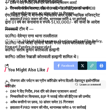
229क/174क भादवि कोतवाली हल्द्वानी
DM ने दिए निर्देश, PM दौरे को लेकर प्रशासन अलर्ट
2- गैर जमानतीय वारण्ट फौ0वा0 सं0- 3378/2015 धारा 138
निष्कासितों पर सियासत, BJP ने जताई जीत की हैट्रिक की उम्मीद
अवैध कसीनो पर छापा, 10 डांसर समेत 35 गिरफ्तार
एन0आई0 एक्ट में माननीय न्यायालय अपर मुख्य न्यायिक मजिस्ट्रेट
हवालात में PRD जवान की मौत, थानाध्यक्ष समेत 4 पर कार्रवाई
द्वारा 01 वर्ष का करावास व रुपये-51,10,000/- की सजा के आदेश
गिरफ्तारी टीम में —
उ0नि0 देवेन्द्र राणा थाना तल्लीताल
TAGGED:
2024: Pabhi
becomes shooting village
Film Policy
उ0नि0 गौरव जोशी प्रभारी चौकी मंगल पङाव कोतवाली हल्द्वानी
Hemant Pandey
inaugurated
कानि0 संतोष कुमार कोतवाली हल्द्वानी
कानि0 ललित रेखाङी कोतवाली हल्द्वानी शामिल थे।
Facebook
You Might Also Like
रोजगार और पर्यटन का ग्रीन कॉरिडोर बनेगा दिल्ली-देहरादून इकोनॉमिक
Leave a comment
कॉरिडोर
DM ने दिए निर्देश, PM दौरे को लेकर प्रशासन अलर्ट
निष्कासितों पर सियासत, BJP ने जताई जीत की हैट्रिक की उम्मीद
अवैध कसीनो पर छापा, 10 डांसर समेत 35 गिरफ्तार
हवालात में PRD जवान की मौत, थानाध्यक्ष समेत 4 पर कार्रवाई