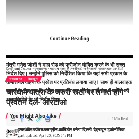
Continue Reading
मंत्री गणेश जोशी ने माल रोड को फ्रीजोन घोषित करने के भी सख्त
Devbhumi Discover
>
उत्तराखण्ड
>
चारधाम यात्रा के जरुरी रूटों पर तैनात होंगे प्रवर्तन दल- आरटीओ
निर्देश दिए। उन्होंने पुलिस को निर्देशित किया कि यहां सभी प्रकार के
उत्तराखण्ड
देहरादून
कमर्शियल वाहनों के प्रवेश पर प्रतिबंध लगाया जाए। साथ ही मालवाहक
चारधाम यात्रा के जरुरी रूटों पर तैनात होंगे
वाहनों के लिए एक निर्धारित समय तय कर उनके माल रोड में प्रवेश की
अनुमति देने के भी निर्देश दिए।
प्रवर्तन दल- आरटीओ
You Might Also Like
1 Min Read
रोजगार और पर्यटन का ग्रीन कॉरिडोर बनेगा दिल्ली-देहरादून इकोनॉमिक
Devbhumi Discover
Last updated: April 20, 2025 6:15 PM
कॉरिडोर