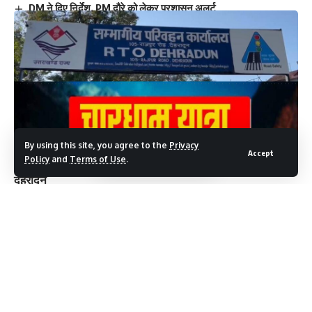
DM ने दिए निर्देश, PM दौरे को लेकर प्रशासन अलर्ट
निष्कासितों पर सियासत, BJP ने जताई जीत की हैट्रिक की उम्मीद
अवैध कसीनो पर छापा, 10 डांसर समेत 35 गिरफ्तार
हवालात में PRD जवान की मौत, थानाध्यक्ष समेत 4 पर कार्रवाई
Facebook
By using this site, you agree to the
Privacy
Accept
Policy
and
Terms of Use
.
Leave a comment
देहरादून
चारधाम यात्रा शुरू होने में चंद दिन ही शेष बचे है जिसको लेकर चारधाम
यात्रा पर जाने वाले श्रद्धालुओं के वाहनों के लिए ग्रीन कार्ड बनाने की
प्रक्रिया शुरू हो गई है। वहीँ देहरादून RTO प्रवर्तन डॉ अनीता चमोला
ने अधिक जानकारी देते हुए बताया की सभी कार्यालओं में ग्रीन कार्ड
जारी किए जाते हैं ग्रीन कार्ड से सम्बंधित यात्रियों को जो भी सुविधा देनी
होती हैं वह सब सभी कार्यों में शुरू कर दी गई है। वहीं उन्होंने कहा कि