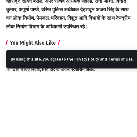
देहरादून सविन बंसल, अपर सचिव अभिषेक रूहेला, रीना जोशी, विनीत
कुमार, अपूर्णा पाण्डे, वरिष्ठ पुलिस अधीक्षक देहरादून अजय सिंह के साथ
वन लोक निर्माण, पेयजल, परिवहन, विद्युत आदि विभागों के साथ केन्द्रीय
लोक निर्माण विभाग के अधिकारी उपस्थित रहे।
You Might Also Like
रोजगार और पर्यटन का ग्रीन कॉरिडोर बनेगा दिल्ली-देहरादून इकोनॉमिक
By using this site, you agree to the
Privacy Policy
and
Terms of Use
.
कॉरिडोर
DM ने दिए निर्देश, PM दौरे को लेकर प्रशासन अलर्ट
निष्कासितों पर सियासत, BJP ने जताई जीत की हैट्रिक की उम्मीद
अवैध कसीनो पर छापा, 10 डांसर समेत 35 गिरफ्तार
हवालात में PRD जवान की मौत, थानाध्यक्ष समेत 4 पर कार्रवाई
Facebook
Leave a comment