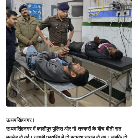
ऊधमसिंहनगर।
ऊधमसिंहनगर में काशीपुर पुलिस और गौ-तस्करों के बीच बीती रात
मुठभेड़ हो गई। जवाबी फायरिंग में दो बदमाश घायल हो गए। जबकि दो