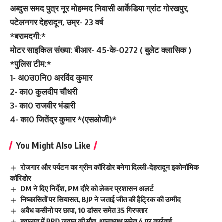
अब्दुस समद पुत्र नूर मोहम्मद निवासी आर्केडिया ग्रांट गोरखपुर,
पटेलनगर देहरादून, उम्र- 23 वर्ष
*बरामदगी:*
मोटर साइकिल संख्या: बीआर- 45-के-0272 ( बुलेट क्लासिक )
*पुलिस टीम:*
1- अ0उ0नि0 अरविंद कुमार
2- का0 कुलदीप चौधरी
3- का0 राजवीर भंडारी
4- का0 जितेंद्र कुमार *(एसओजी)*
You Might Also Like
रोजगार और पर्यटन का ग्रीन कॉरिडोर बनेगा दिल्ली-देहरादून इकोनॉमिक
कॉरिडोर
DM ने दिए निर्देश, PM दौरे को लेकर प्रशासन अलर्ट
निष्कासितों पर सियासत, BJP ने जताई जीत की हैट्रिक की उम्मीद
अवैध कसीनो पर छापा, 10 डांसर समेत 35 गिरफ्तार
हवालात में PRD जवान की मौत, थानाध्यक्ष समेत 4 पर कार्रवाई