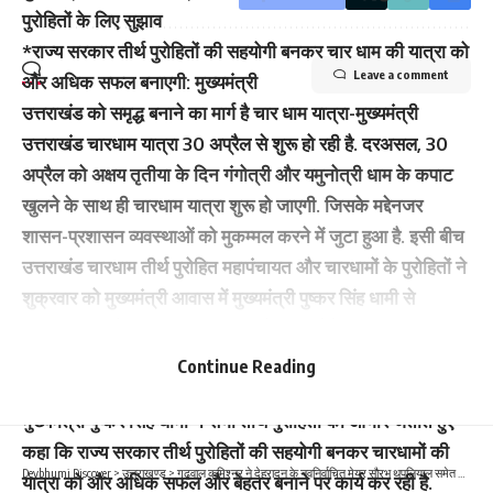
पुरोहितों के लिए सुझाव
*राज्य सरकार तीर्थ पुरोहितों की सहयोगी बनकर चार धाम की यात्रा को
Leave a comment
और अधिक सफल बनाएगी: मुख्यमंत्री
उत्तराखंड को समृद्ध बनाने का मार्ग है चार धाम यात्रा-मुख्यमंत्री
उत्तराखंड चारधाम यात्रा 30 अप्रैल से शुरू हो रही है. दरअसल, 30
अप्रैल को अक्षय तृतीया के दिन गंगोत्री और यमुनोत्री धाम के कपाट
खुलने के साथ ही चारधाम यात्रा शुरू हो जाएगी. जिसके मद्देनजर
शासन-प्रशासन व्यवस्थाओं को मुकम्मल करने में जुटा हुआ है. इसी बीच
उत्तराखंड चारधाम तीर्थ पुरोहित महापंचायत और चारधामों के पुरोहितों ने
शुक्रवार को मुख्यमंत्री आवास में मुख्यमंत्री पुष्कर सिंह धामी से
मुलाकात की और शीतकालीन यात्रा को बढ़ावा देने पर मुख्यमंत्री का
आभार व्यक्त किया. वहीं, मुख्यमंत्री पुष्कर सिंह धामी ने चारधाम यात्रा
Continue Reading
को बेहतर बनाए जाने को लेकर सभी तीर्थ पुरोहितों से सुझाव भी लिए
मुख्यमंत्री पुष्कर सिंह धामी ने सभी तीर्थ पुरोहितों का आभार जताते हुए
कहा कि राज्य सरकार तीर्थ पुरोहितों की सहयोगी बनकर चारधामों की
Devbhumi Discover
>
उत्तराखण्ड
>
गढ़वाल कमिश्नर ने देहरादून के नवनिर्वाचित मेयर सौरभ थपलियाल समेत तमाम पार्षदों को पद और गोपनीयता की दिलाई शपथ
यात्रा को और अधिक सफल और बेहतर बनाने पर कार्य कर रही है.