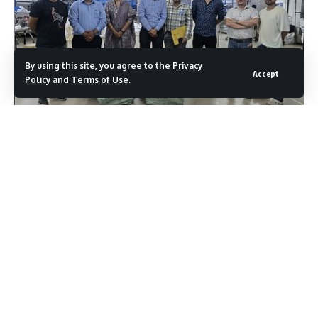
Facebook
By using this site, you agree to the
Privacy
Accept
Policy
and
Terms of Use
.
Leave a comment
भारतीय मानक ब्यूरो का फ्लिपकार्ट के स्टोर पर छापा, घटिया गुणवत्ता के
कई उत्पाद जब्त
देहरादून में बीआईएस के निदेशक सौरभ तिवारी ने बताया कि फ्लिकार्ट
डिलीवरी स्टोर पर निरीक्षण के दौरान पंखे, हेयर ड्रायर समेत कई विद्युत
उपकरण, खिलौने, जूते व अन्य सामानों पर गुणवत्ता नियंत्रण आदेशों
(क्यूसीओ) का उल्लंघन पाया गया।
ऑनलाइन उत्पादों की खरीददारी में भी सावधान रहें। जीएमएस रोड पर
फ्लिपकार्ट के गोदाम से घटिया गुणवत्ता के उत्पाद जब्त किए गए हैं। यह
कार्रवाई भारतीय मानक ब्यूरो (बीआईएस) की देहरादून शाखा ने की है।