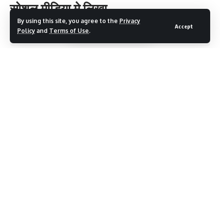
सोशल मीडिया मे लिखा
By using this site, you agree to the
Privacy
Accept
Policy
and
Terms of Use
.
3 Min Read
Devbhumi Discover
Last updated: May 24, 2025 8:32 AM
पूर्व BKTC अध्यक्ष अजेंद्र अजय ने पर्यटन सचिव सचिन कुर्वे के
खिलाफ खोला मोर्चा सोशल मीडिया मे लिखा