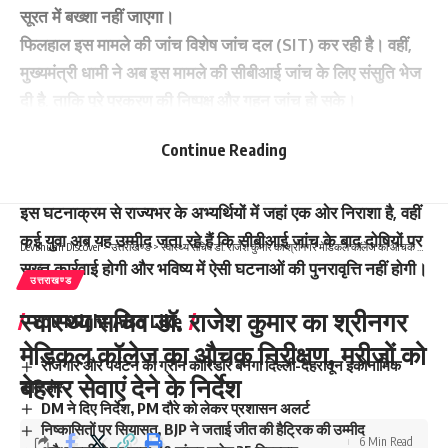
सूरत में बख्शा नहीं जाएगा।
फिलहाल इस मामले की जांच विशेष जांच दल (SIT) कर रही है। वहीं,
मुख्यमंत्री धामी ने अब इस मामले की सीबीआई जांच के लिए संसुति भेज
दी है, ताकि पूरे प्रकरण की निष्पक्ष और गहन जांच हो सके।
आयोग का कहना है कि परीक्षा की शुचिता और पारदर्शिता सर्वोच्च
Continue Reading
प्राथमिकता है, इसलिए जब तक जांच पूरी नहीं हो जाती, नई परीक्षा तिथि
घोषित नहीं की जाएगी।
इस घटनाक्रम से राज्यभर के अभ्यर्थियों में जहां एक ओर निराशा है, वहीं
कई युवा अब यह उम्मीद जता रहे हैं कि सीबीआई जांच के बाद दोषियों पर
Devbhumi Discover
>
उत्तराखण्ड
>
स्वास्थ्य सचिव डॉ. राजेश कुमार का श्रीनगर मेडिकल कॉलेज का औचक निरीक्षण, मरीजों को बेहतर सेवाएं देने के निर्देश
सख्त कार्रवाई होगी और भविष्य में ऐसी घटनाओं की पुनरावृत्ति नहीं होगी।
उत्तराखण्ड
स्वास्थ्य सचिव डॉ. राजेश कुमार का श्रीनगर
You Might Also Like
मेडिकल कॉलेज का औचक निरीक्षण, मरीजों को
रोजगार और पर्यटन का ग्रीन कॉरिडोर बनेगा दिल्ली-देहरादून इकोनॉमिक
बेहतर सेवाएं देने के निर्देश
कॉरिडोर
DM ने दिए निर्देश, PM दौरे को लेकर प्रशासन अलर्ट
निष्कासितों पर सियासत, BJP ने जताई जीत की हैट्रिक की उम्मीद
6 Min Read